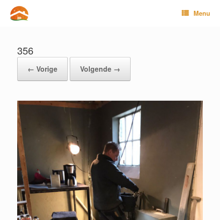
Ga
Menu
naar
de
inhoud
356
← Vorige
Volgende →