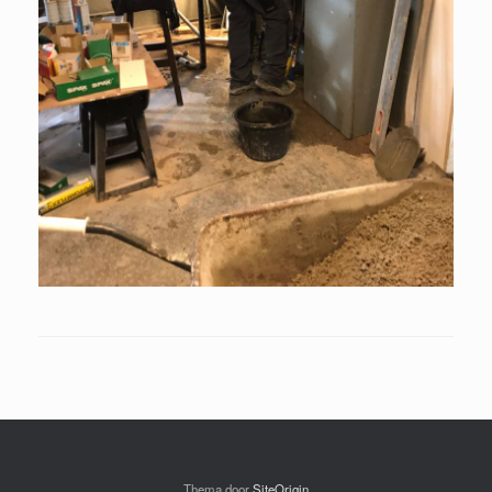
Thema door
SiteOrigin