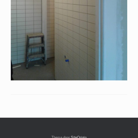
Thema door
SiteOrigin