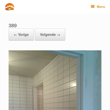
Ga
Menu
naar
de
inhoud
389
← Vorige
Volgende →