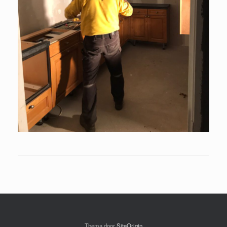
Thema door
SiteOrigin