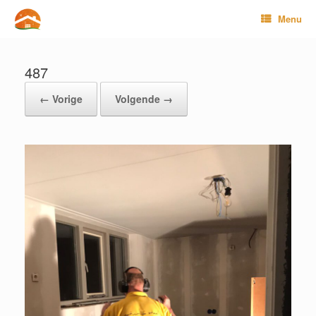
Ga
Menu
naar
de
inhoud
487
← Vorige
Volgende →