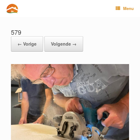
Ga
Menu
naar
de
inhoud
579
← Vorige
Volgende →