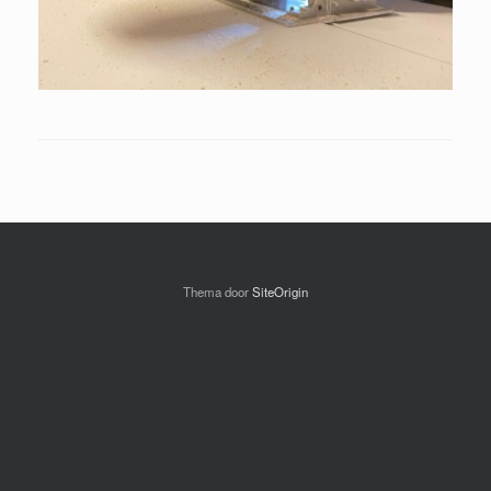
Thema door
SiteOrigin