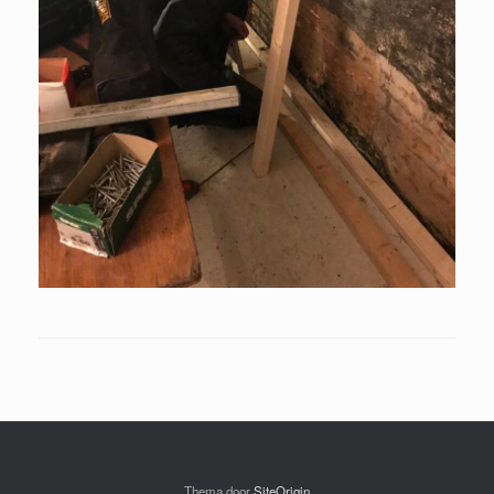
Thema door
SiteOrigin