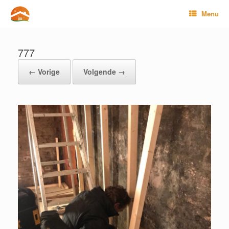
Ga
Menu
naar
de
inhoud
777
← Vorige
Volgende →