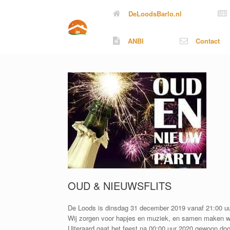
Ga
DeLoodsBarlo.nl
naar
de
inhoud
ANBI
Contact
OUD & NIEUWSFLITS
De Loods is dinsdag 31 december 2019 vanaf 21:00 uu
Wij zorgen voor hapjes en muziek, en samen maken we
Uiteraard gaat het feest na 00:00 uur 2020 gewoon doo