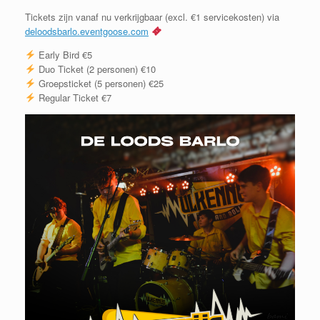
Tickets zijn vanaf nu verkrijgbaar (excl. €1 servicekosten) via
deloodsbarlo.eventgoose.com
Early Bird €5
Duo Ticket (2 personen) €10
Groepsticket (5 personen) €25
Regular Ticket €7