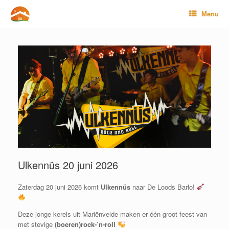
Ga
Menu
naar
de
inhoud
Ulkennüs 20 juni 2026
Zaterdag 20 juni 2026 komt
Ulkennüs
naar De Loods Barlo!
Deze jonge kerels uit Mariënvelde maken er één groot feest van
met stevige
(boeren)rock-’n-roll