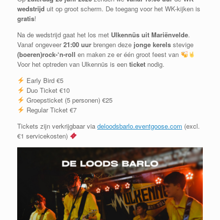
wedstrijd
uit op groot scherm. De toegang voor het WK-kijken is
gratis
!
Na de wedstrijd gaat het los met
Ulkennüs uit Mariënvelde
.
Vanaf ongeveer
21:00 uur
brengen deze
jonge kerels
stevige
(boeren)rock-‘n-roll
en maken ze er één groot feest van
Voor het optreden van Ulkennüs is een
ticket
nodig.
Early Bird €5
Duo Ticket €10
Groepsticket (5 personen) €25
Regular Ticket €7
Tickets zijn verkrijgbaar via
deloodsbarlo.eventgoose.com
(excl.
€1 servicekosten)