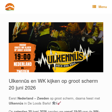
Ga
Menu
naar
de
inhoud
Ulkennüs en WK kijken op groot scherm
20 juni 2026
Eerst
Nederland – Zweden
op groot scherm, daarna feest met
Ulkennüs
in De Loods Barlo!

Op
zaterdag 20 juni 2026
zenden we
vanaf 19:00 uur
de
WK-