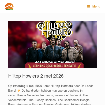
Ga
Menu
naar
de
inhoud
Hilltop Howlers 2 mei 2026
Op
zaterdag 2 mei 2026
komt
Hilltop Howlers
naar De Loods
Barlo!
De bandleden hebben hun sporen verdiend in
verschillende Nederlandse bands, waaronder Jovink & The
Voederbietels, The Bloody Honkies, The Backcorner Boogie
Band, Automatic Sam en Shaking Godspeed. Hilltop Howlers