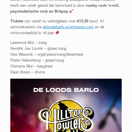
heeft een uniek geluid dat beïnvloed is door
rootsy rock-‘n-roll,
psychedelische rock en Britpop
Tickets
zijn vanaf nu verkrijgbaar voor
€12,50
(excl. €1
servicekosten) via
deloodsbarlo.eventgoose.com
en de
minimumleeftijd is 16 jaar
Lawrence Mul – zang
Hendrik Jan Lovink – gitaar/zang
Geo Wassink – orgel/piano/zang/bluesharp
Pieter Holkenborg – gitaar/zang
Clemens Mul – basgitaar
Daan Boers – drums