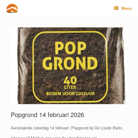
Ga
Menu
naar
de
inhoud
Popgrond 14 februari 2026
Aanstaande zaterdag 14 februari: Popgrond bij De Loods Barlo.
Interesse? Meld je aan voor de uitnodigingen via